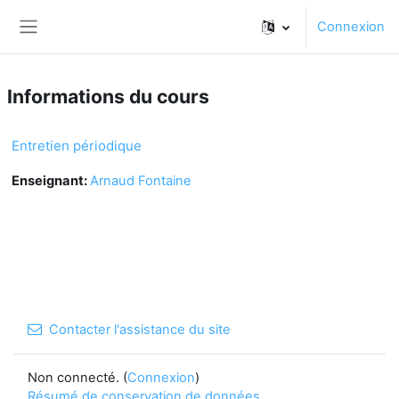
Passer au contenu principal
Connexion
Panneau latéral
Informations du cours
Entretien périodique
Enseignant:
Arnaud Fontaine
Contacter l'assistance du site
Non connecté. (
Connexion
)
Résumé de conservation de données